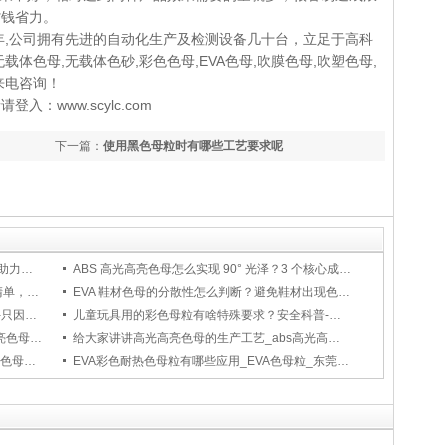
省钱省力。
5年,公司拥有先进的自动化生产及检测设备几十台，立足于高科
体色母,无载体色砂,彩色色母,EVA色母,吹膜色母,吹塑色母,
来电咨询！
：www.scylc.com
下一篇：
使用黑色母粒时有哪些工艺要求呢
神彩塑胶制品-工业级尼龙黑色母，专用配方助力满足尼龙材料加工需求-色母知识
ABS 高光高亮色母怎么实现 90° 光泽？3 个核心成分科普-高光高亮色母系列
包装厂收藏：4 个特紫色通用彩色色母适配清单，不踩色差雷！-神彩塑胶制品有限公司
EVA 鞋材色母的分散性怎么判断？避免鞋材出现色点、色纹的方法-神彩塑胶制品有限公司
塑胶源头厂揭秘-食品级塑胶盒为啥能装吃的-只因黑色母得过这 2 个认证
儿童玩具用的彩色母粒有啥特殊要求？安全科普-知识类-神彩塑胶制品有限公司
pe色母粒和pp色母粒的不同应用_pp高光高亮色母_神彩塑胶色母批发厂家
给大家讲讲高光高亮色母的生产工艺_abs高光高亮色母粒_PC专用高光高亮色母
浅谈注塑色母粒：原理、应用与选型指南_黑色母粒_无载体色母粒厂家
EVA彩色耐热色母粒有哪些应用_EVA色母粒_东莞黑色母粒厂家