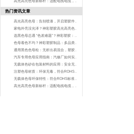
高光高亮色母新标杆：适配电线电缆，低烟无卤阻燃更安心
热门资讯文章
高光高亮色母：告别喷漆，开启塑胶件美学革命
家电外壳没光泽？神彩塑胶高光高亮色母：一键解锁镜面质感
选黑色母总遇 “色差难题”？神彩塑胶：从原料到工艺，解决 3 大核心痛点
色母着色不均？神彩塑胶制品：多品类色母，适配不同塑胶加工需求
通用黑色色母粒：无析出易混合，塑胶加工着色的优选方案-东莞市神彩塑胶制品有限公司
汽车专用色母应用指南：汽修厂如何实现高效、精准的补漆调色方案-东莞市神彩塑胶制品有限公司
无载体色砂在包装材料的应用：安全无迁移，为食品健康保驾护航-神彩塑胶制品有限公司
注塑色母材质：环保无毒，符合ROHS标准，安全可靠-神彩塑胶制品有限公司
无载体色母环保特性：符合ROHS标准，让您出口无忧-神彩塑胶制品有限公司
高光高亮色母新标杆：适配电线电缆，低烟无卤阻燃更安心